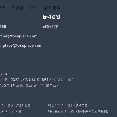
론트
모바일
포스
광고 문의
윤리경영
955
상담/신고
rtner@tossplace.com
s_place@tossplace.com
 최재호
호 : 2022-서울강남-04861
사업자정보확인
층, 5층 (서초동, 토스 신논현 오피스)
스 약관(사장님회원용)
매장서비스 약관(매장고객용)
검사 서비스 약관
매장포인트 서비스 이용약관(사장님회원용)